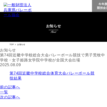
今年
競技会
お知らせ
TOP
>
お知らせ
お知らせ
第74回近畿中学校総合大会バレーボール競技で男子荒牧中
学校・女子姫路女学院中学校が全国大会出場
2025.08.09
第74回近畿中学校総合体育大会バレーボール競
技結果
前の記事へ
一覧
次の記事へ