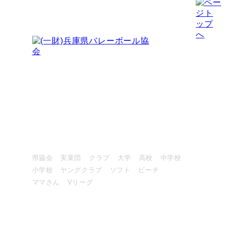
〒651-0076
神戸市中央区吾妻通4-1-6 コミスタ神戸
神戸市スポーツ協会ふきあい分室 北棟４階
FAX：078-855-7733
大会情報・結果
県協会
実業団
クラブ
大学
高校
中学校
小学校
ヤングクラブ
ソフト
ビーチ
ママさん
Vリーグ
競技・指導者・審判
協会について