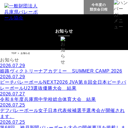
今年度の
競技会日程
お知らせ
TOP
>
お知らせ
お知らせ
2026.07.29
姫路ヴィクトリーナアカデミー SUMMER CAMP 2026
2026.07.29
ビーチバレーボールNEXT2026 JVA第８回全日本ビーチバ
レーボールU23選抜優勝大会 結果
2026.07.27
令和８年度兵庫県中学校総合体育大会 結果
2026.07.25
デフバレーボール女子日本代表候補選手選考会が開催され
ます。
2026.07.25
第68回 神戸新聞バレーボール大会の開催要項を掲載しま