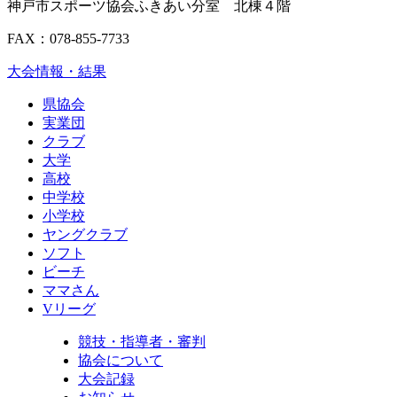
神戸市スポーツ協会ふきあい分室 北棟４階
FAX：078-855-7733
大会情報・結果
県協会
実業団
クラブ
大学
高校
中学校
小学校
ヤングクラブ
ソフト
ビーチ
ママさん
Vリーグ
競技・指導者・審判
協会について
大会記録