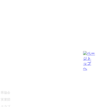
大会情報・結果
競技・指導者・審判
県協会
協会について
実業団
クラブ