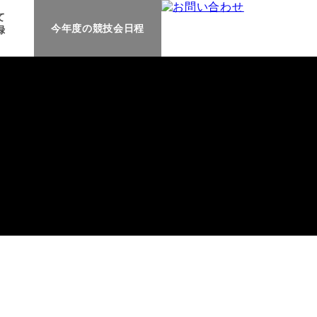
て
今年度の
競技会日程
録