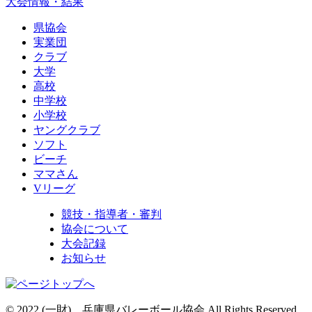
大会情報・結果
県協会
実業団
クラブ
大学
高校
中学校
小学校
ヤングクラブ
ソフト
ビーチ
ママさん
Vリーグ
競技・指導者・審判
協会について
大会記録
お知らせ
© 2022 (一財) 兵庫県バレーボール協会 All Rights Reserved.