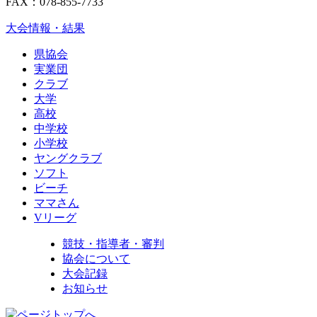
FAX：078-855-7733
大会情報・結果
県協会
実業団
クラブ
大学
高校
中学校
小学校
ヤングクラブ
ソフト
ビーチ
ママさん
Vリーグ
競技・指導者・審判
協会について
大会記録
お知らせ