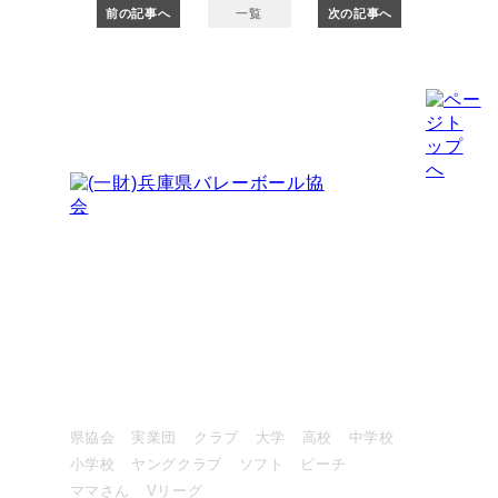
前の記事へ
一覧
次の記事へ
〒651-0076
神戸市中央区吾妻通4-1-6 コミスタ神戸
神戸市スポーツ協会ふきあい分室 北棟４階
FAX：078-855-7733
大会情報・結果
県協会
実業団
クラブ
大学
高校
中学校
小学校
ヤングクラブ
ソフト
ビーチ
ママさん
Vリーグ