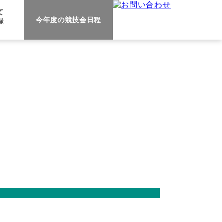
て
今年度の
競技会日程
録