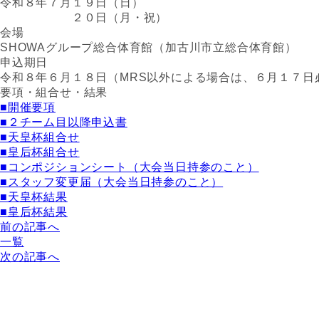
令和８年７月１９日（日）
２０日（月・祝）
会場
SHOWAグループ総合体育館（加古川市立総合体育館）
申込期日
令和８年６月１８日（MRS以外による場合は、６月１７日
要項・組合せ・結果
■開催要項
■２チーム目以降申込書
■天皇杯組合せ
■皇后杯組合せ
■コンポジションシート（大会当日持参のこと）
■スタッフ変更届（大会当日持参のこと）
■天皇杯結果
■皇后杯結果
前の記事へ
一覧
次の記事へ