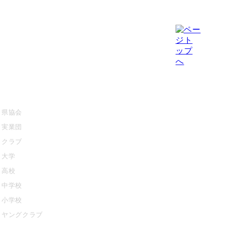
大会情報・結果
競技・指導者・審判
県協会
協会について
実業団
クラブ
大学
大会記録
高校
中学校
お知らせ
小学校
ヤングクラブ