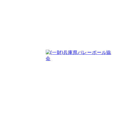
〒651-0076
神戸市中央区吾妻通4-1-6
神戸市スポーツ協会ふきあい分室 北棟
FAX：078-855-7733