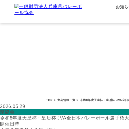
お知ら
TOP
>
大会情報一覧
>
令和8年度天皇杯・皇后杯 JVA全
2026.05.29
県協会
令和8年度天皇杯・皇后杯 JVA全日本バレーボール選手権
開催日時