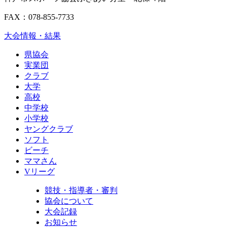
FAX：078-855-7733
大会情報・結果
県協会
実業団
クラブ
大学
高校
中学校
小学校
ヤングクラブ
ソフト
ビーチ
ママさん
Vリーグ
競技・指導者・審判
協会について
大会記録
お知らせ