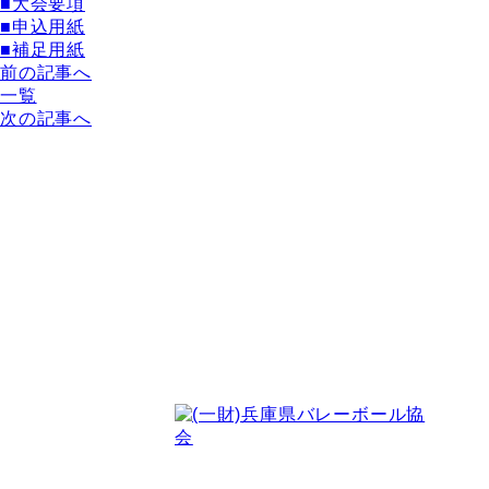
■大会要項
■申込用紙
■補足用紙
前の記事へ
一覧
次の記事へ