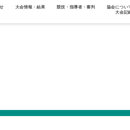
せ
大会情報・結果
競技・指導者・審判
協会につい
大会記
県協会