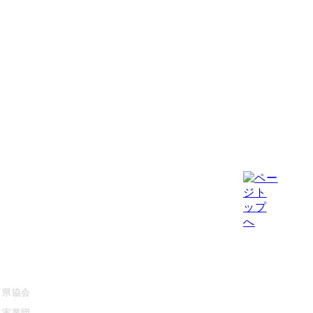
大会情報・結果
競技・指導者・審判
県協会
協会について
実業団