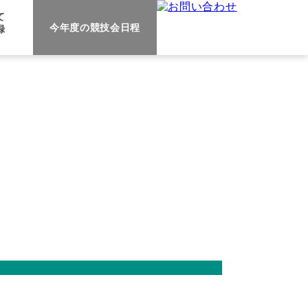
て
今年度の
競技会日程
録