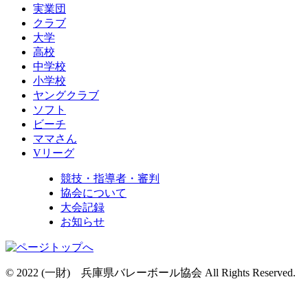
実業団
クラブ
大学
高校
中学校
小学校
ヤングクラブ
ソフト
ビーチ
ママさん
Vリーグ
競技・指導者・審判
協会について
大会記録
お知らせ
© 2022 (一財) 兵庫県バレーボール協会 All Rights Reserved.