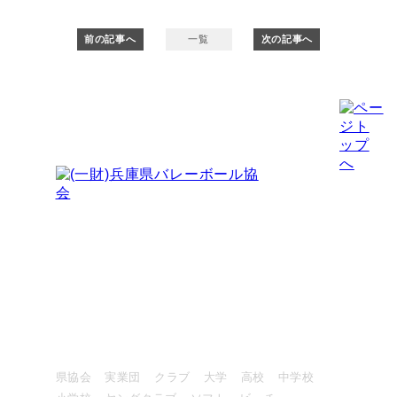
前の記事へ
一覧
次の記事へ
〒651-0076
神戸市中央区吾妻通4-1-6 コミスタ神戸
神戸市スポーツ協会ふきあい分室 北棟４階
FAX：078-855-7733
大会情報・結果
県協会
実業団
クラブ
大学
高校
中学校