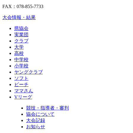
FAX：078-855-7733
大会情報・結果
県協会
実業団
クラブ
大学
高校
中学校
小学校
ヤングクラブ
ソフト
ビーチ
ママさん
Vリーグ
競技・指導者・審判
協会について
大会記録
お知らせ