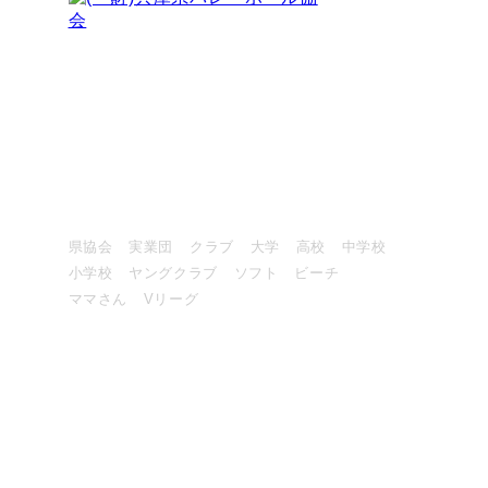
〒651-0076
神戸市中央区吾妻通4-1-6 コミスタ神戸
神戸市スポーツ協会ふきあい分室 北棟４階
FAX：078-855-7733
大会情報・結果
県協会
実業団
クラブ
大学
高校
中学校
小学校
ヤングクラブ
ソフト
ビーチ
ママさん
Vリーグ
競技・指導者・審判
協会について
大会記録
お知らせ