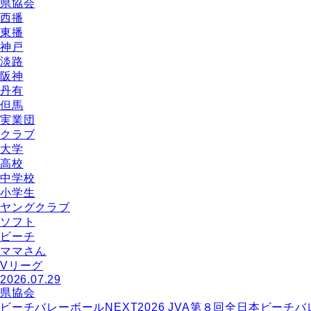
県協会
西播
東播
神戸
淡路
阪神
丹有
但馬
実業団
クラブ
大学
高校
中学校
小学生
ヤングクラブ
ソフト
ビーチ
ママさん
Vリーグ
2026.07.29
県協会
ビーチバレーボールNEXT2026 JVA第８回全日本ビーチ