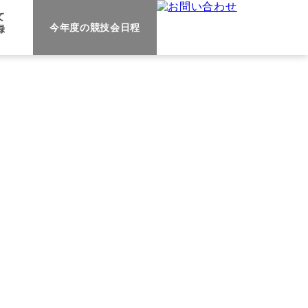
て
今年度の
競技会日程
録